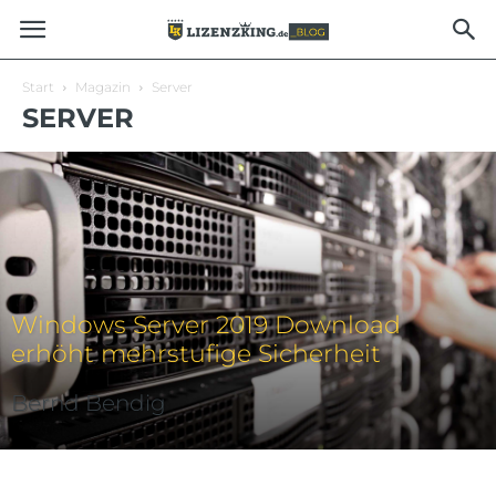
Start
Magazin
Server
SERVER
Windows Server 2019 Download
erhöht mehrstufige Sicherheit
Bernd Bendig