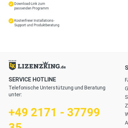
Download-Link zum
passenden Programm
Kostenfreier Installations-
Support und Produktberatung
SERVICE HOTLINE
F
Telefonische Unterstützung und Beratung
G
unter:
S
Z
+49 2171 - 37799
W
35