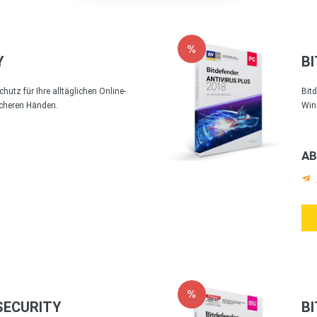
Y
B
hutz für Ihre alltäglichen Online-
Bit
sicheren Händen.
Win
AB
SECURITY
B