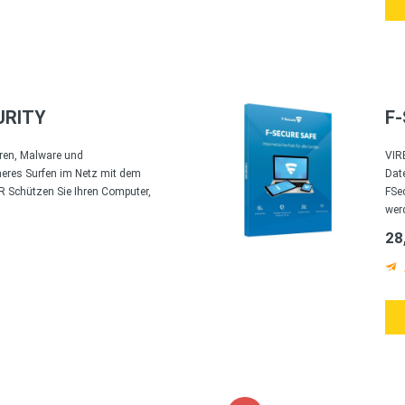
URITY
F
ren, Malware und
VIR
res Surfen im Netz mit dem
Date
 Schützen Sie Ihren Computer,
FSe
werd
28