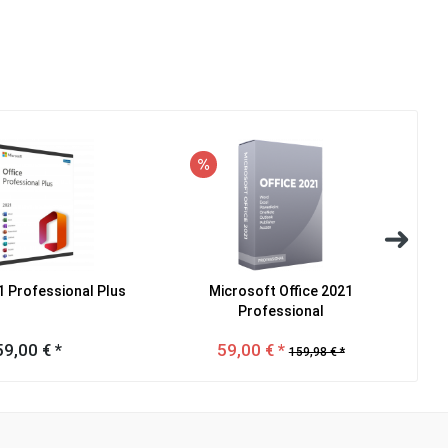
1 Professional Plus
Microsoft Office 2021
Mic
Professional
59,00 € *
59,00 € *
159,98 € *