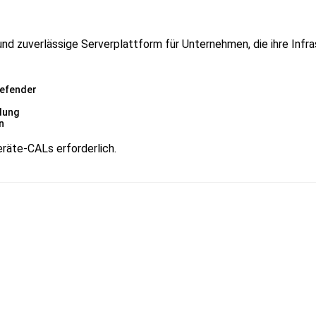
nd zuverlässige Serverplattform für Unternehmen, die ihre Infr
Defender
dung
n
eräte-CALs erforderlich.