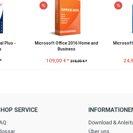
l Plus -
Microsoft Office 2016 Home and
Microsof
s
Business
*
109,00 € *
24,9
218,00 € *
SHOP SERVICE
INFORMATIONE
AQ
Download & Anlei
lossar
Über uns